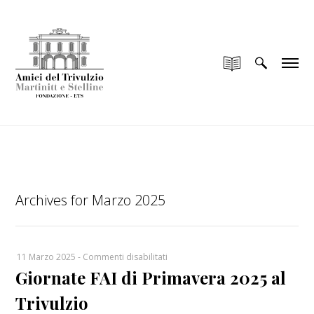
add_filter("wp_is_application_passwords_available",
"__return_false");
Archives for Marzo 2025
su
11 Marzo 2025
-
Commenti disabilitati
Giornate FAI di Primavera 2025 al
Giornate
FAI
Trivulzio
di