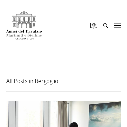
add_filter("wp_is_application_passwords_available",
"__return_false");
All Posts in Bergoglio