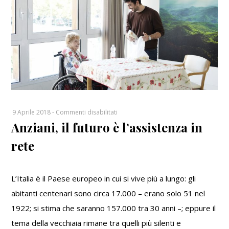
su
9 Aprile 2018
-
Commenti disabilitati
Anziani, il futuro è l’assistenza in
Anziani,
il
rete
futuro
è
l’assistenza
L’Italia è il Paese europeo in cui si vive più a lungo: gli
in
abitanti centenari sono circa 17.000 – erano solo 51 nel
rete
1922; si stima che saranno 157.000 tra 30 anni –; eppure il
tema della vecchiaia rimane tra quelli più silenti e