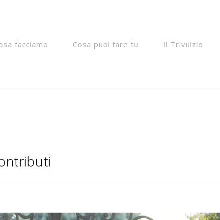
"__return_false");
osa facciamo
Cosa puoi fare tu
Il Trivulzio
ontributi