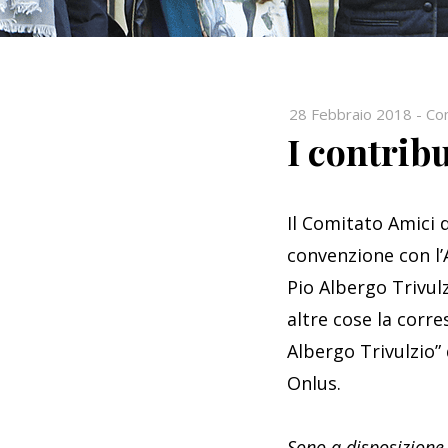
28 Febbraio 2018
-
Com
I contrib
Il Comitato Amici 
convenzione con l’A
Pio Albergo Trivulz
altre cose la corre
Albergo Trivulzio”
Onlus.
Sono a disposizione 