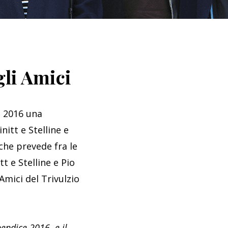
gli Amici
o 2016 una
nitt e Stelline e
che prevede fra le
t e Stelline e Pio
Amici del Trivulzio
pendice 2016 e il