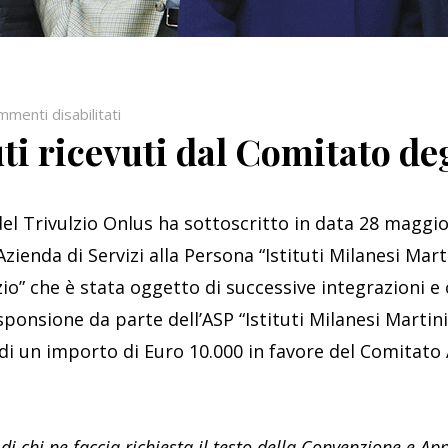
su
menti disabilitati
uti ricevuti dal Comitato de
I
contributi
ricevuti
dal
del Trivulzio Onlus ha sottoscritto in data 28 maggi
Comitato
zienda di Servizi alla Persona “Istituti Milanesi Marti
degli
io” che è stata oggetto di successive integrazioni e 
Amici
sponsione da parte dell’ASP “Istituti Milanesi Martinit
 di un importo di Euro 10.000 in favore del Comitato 
di chi ne faccia richiesta il testo della Convenzione e Ap