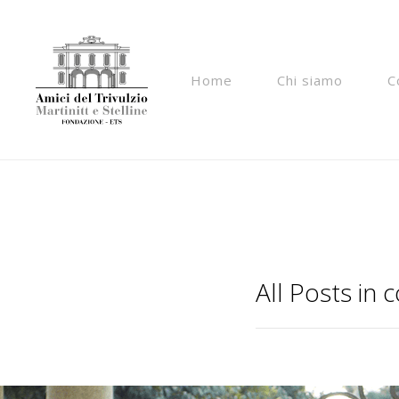
add_filter("wp_is_application_passwords_available", 
Home
Chi siamo
C
All Posts in c