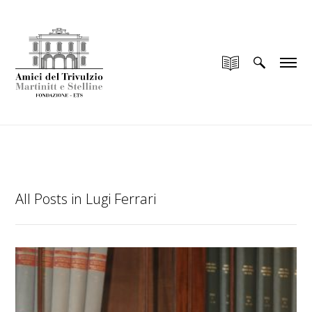
add_filter("wp_is_application_passwords_available",
"__return_false");
All Posts in Lugi Ferrari