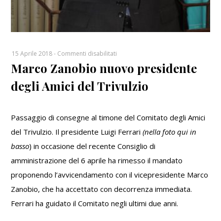
su
15 Aprile 2018
-
Commenti disabilitati
Marco Zanobio nuovo presidente
Marco
Zanobio
degli Amici del Trivulzio
nuovo
presidente
degli
Passaggio di consegne al timone del Comitato degli Amici
Amici
del Trivulzio. Il presidente Luigi Ferrari
(nella foto qui in
del
Trivulzio
basso
) in occasione del recente Consiglio di
amministrazione del 6 aprile ha rimesso il mandato
proponendo l’avvicendamento con il vicepresidente Marco
Zanobio, che ha accettato con decorrenza immediata.
Ferrari ha guidato il Comitato negli ultimi due anni.