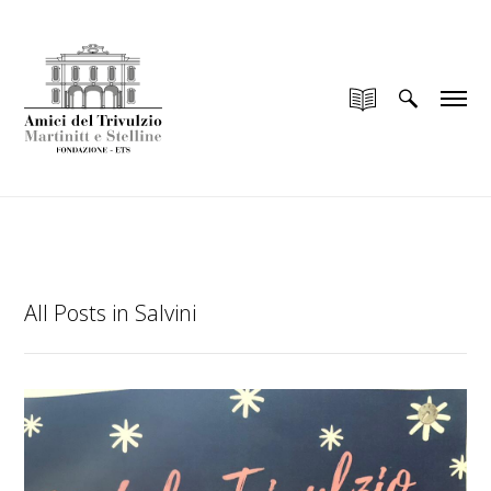
add_filter("wp_is_application_passwords_available",
"__return_false");
All Posts in Salvini