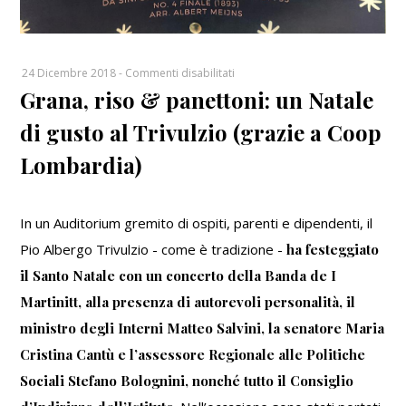
su
24 Dicembre 2018
-
Commenti disabilitati
Grana, riso & panettoni: un Natale
Grana,
riso
di gusto al Trivulzio (grazie a Coop
&
panettoni:
Lombardia)
un
Natale
di
In un Auditorium gremito di ospiti, parenti e dipendenti, il
gusto
Pio Albergo Trivulzio - come è tradizione -
ha festeggiato
al
il Santo Natale con un concerto della Banda de I
Trivulzio
Martinitt, alla presenza di autorevoli personalità, il
(grazie
a
ministro degli Interni Matteo Salvini, la senatore Maria
Coop
Cristina Cantù e l’assessore Regionale alle Politiche
Lombardia)
Sociali Stefano Bolognini, nonché tutto il Consiglio