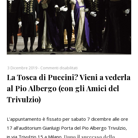
su
3 Dicembre 2019
-
Commenti disabilitati
La Tosca di Puccini? Vieni a vederla
La
Tosca
al Pio Albergo (con gli Amici del
di
Puccini?
Trivulzio)
Vieni
a
vederla
L’appuntamento è fissato per sabato 7 dicembre alle ore
al
17 all’auditorium Gianluigi Porta del Pio Albergo Trivulzio,
Pio
in via Trivulzio 15 a Milano.
Dopo il successo dello