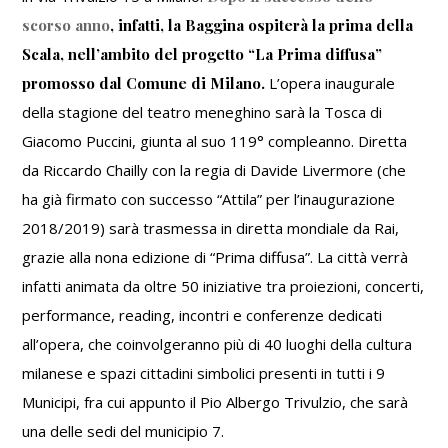
Albergo
scorso anno
, infatti, la Baggina ospiterà la prima della
(con
gli
Scala, nell’ambito del progetto “La Prima diffusa”
Amici
promosso dal Comune di Milano.
L’opera inaugurale
del
della stagione del teatro meneghino sarà la Tosca di
Trivulzio)
Giacomo Puccini, giunta al suo 119° compleanno. Diretta
da Riccardo Chailly con la regia di Davide Livermore (che
ha già firmato con successo “Attila” per l’inaugurazione
2018/2019) sarà trasmessa in diretta mondiale da Rai,
grazie alla nona edizione di “Prima diffusa”. La città verrà
infatti animata da oltre 50 iniziative tra proiezioni, concerti,
performance, reading, incontri e conferenze dedicati
all’opera, che coinvolgeranno più di 40 luoghi della cultura
milanese e spazi cittadini simbolici presenti in tutti i 9
Municipi, fra cui appunto il Pio Albergo Trivulzio, che sarà
una delle sedi del municipio 7.