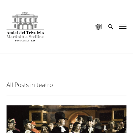
add_filter("wp_is_application_passwords_available",
"__return_false");
All Posts in teatro