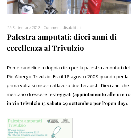
su
25 Settembre 2018
-
Commenti disabilitati
Palestra amputati: dieci anni di
Palestra
amputati:
eccellenza al Trivulzio
dieci
anni
di
Prime candeline a doppia cifra per la palestra amputati del
eccellenza
Pio Albergo Trivulzio. Era il 18 agosto 2008 quando per la
al
Trivulzio
prima volta si misero al lavoro due terapisti. Dieci anni che
meritano di essere festeggiati (
appuntamento alle ore 10
in via Trivulzio 15 sabato 29 settembre per l'open day
).