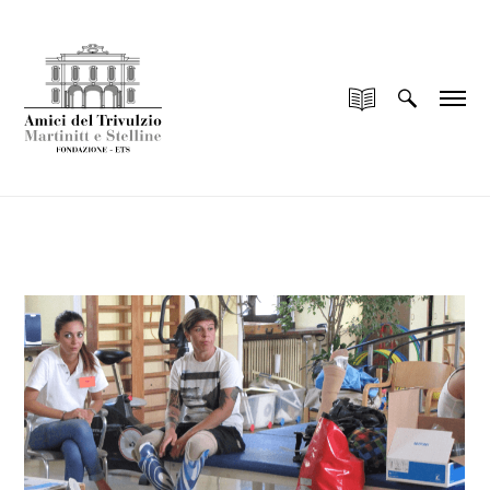
add_filter("wp_is_application_passwords_available",
"__return_false");