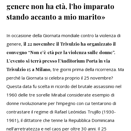
Bonelli:
genere non ha età, l’ho imparato
«La
violenza
stando accanto a mio marito»
di
genere
non
In occasione della Giornata mondiale contro la violenza di
ha
genere,
il 22 novembre il Trivulzio ha organizzato il
età,
convegno “Non c’è età per la violenza sulle donne”.
l’ho
L’evento si terrà presso l’Auditorium Porta in via
imparato
stando
Trivulzio 15 a Milano
, tre giorni prima della ricorrenza. Ma
accanto
perché la Giornata si celebra proprio il 25 novembre?
a
Questa data fu scelta in ricordo del brutale assassinio nel
mio
1960 delle tre sorelle Mirabal considerate esempio di
marito»
donne rivoluzionarie per l'impegno con cui tentarono di
contrastare il regime di Rafael Leónidas Trujillo (1930-
1961), il dittatore che tenne la Repubblica Dominicana
nell'arretratezza e nel caos per oltre 30 anni. Il 25