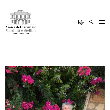
add_filter("wp_is_application_passwords_available",
"__return_false");