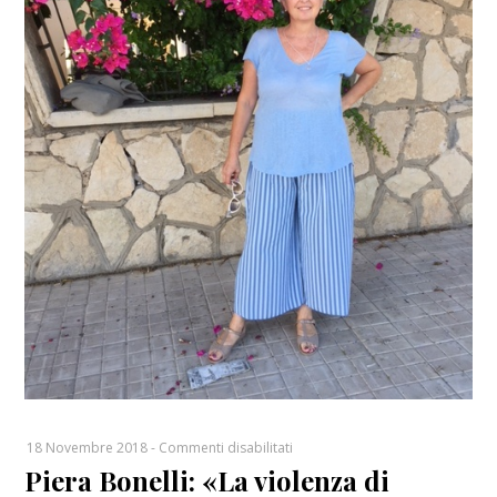
su
18 Novembre 2018
-
Commenti disabilitati
Piera Bonelli: «La violenza di
Piera