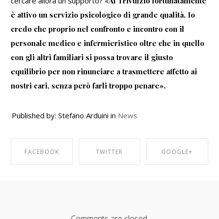
cercare allora un supporto? «
Al Trivulzio fortunatamente
è attivo un servizio psicologico di grande qualità. Io
credo che proprio nel confronto e incontro con il
personale medico e infermieristico oltre che in quello
con gli altri familiari si possa trovare il giusto
equilibrio per non rinunciare a trasmettere affetto ai
nostri cari, senza però farli troppo penare».
Published by: Stefano Arduini in
News
FACEBOOK
TWITTER
GOOGLE+
SHARE ON
SHARE ON
SHARE ON
FACEBOOK
TWITTER
GOOGLE+
Comments are closed.