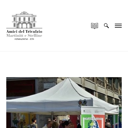
add_filter("wp_is_application_passwords_available",
"__return_false");