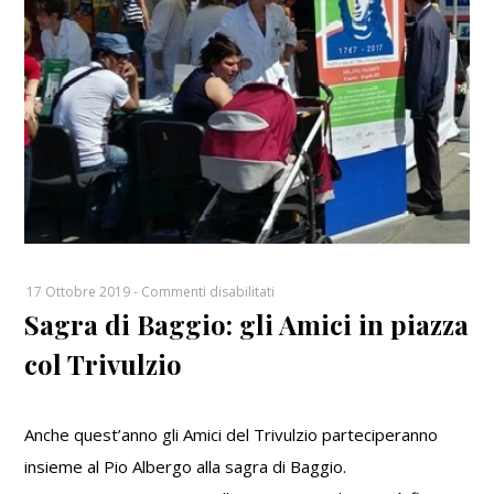
su
17 Ottobre 2019
-
Commenti disabilitati
Sagra di Baggio: gli Amici in piazza
Sagra
di
col Trivulzio
Baggio:
gli
Amici
Anche quest’anno gli Amici del Trivulzio parteciperanno
in
insieme al Pio Albergo alla sagra di Baggio.
piazza
col