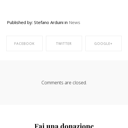
Published by: Stefano Arduini in
News
FACEBOOK
TWITTER
GOOGLE+
SHARE ON
SHARE ON
SHARE ON
FACEBOOK
TWITTER
GOOGLE+
Comments are closed.
Fai una donazione