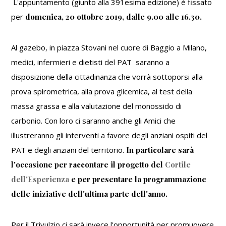
L'appuntamento (giunto alla 391esima edizione) è fissato
Trivulzio
per
domenica, 20 ottobre 2019, dalle 9.00 alle 16.30.
Al gazebo, in piazza Stovani nel cuore di Baggio a Milano,
medici, infermieri e dietisti del PAT saranno a
disposizione della cittadinanza che vorrà sottoporsi alla
prova spirometrica, alla prova glicemica, al test della
massa grassa e alla valutazione del monossido di
carbonio. Con loro ci saranno anche gli Amici che
illustreranno gli interventi a favore degli anziani ospiti del
PAT e degli anziani del territorio.
In particolare sarà
l'occasione per raccontare il progetto del
Cortile
dell'Esperienza
e per presentare la programmazione
delle iniziative dell'ultima parte dell'anno.
Per il Trivulzio ci sarà invece l'opportunità per promuovere