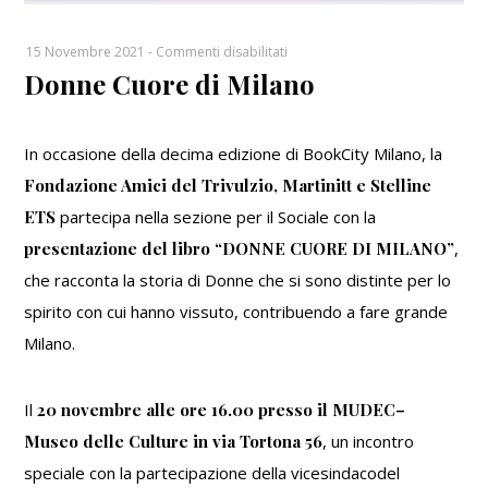
su
15 Novembre 2021
-
Commenti disabilitati
Donne Cuore di Milano
Donne
Cuore
di
Milano
In occasione della decima edizione di BookCity Milano, la
Fondazione Amici del Trivulzio, Martinitt e Stelline
ETS
partecipa nella sezione per il Sociale con la
presentazione del libro “DONNE CUORE DI MILANO”
,
che racconta la storia di Donne che si sono distinte per lo
spirito con cui hanno vissuto, contribuendo a fare grande
Milano.
Il
20 novembre alle ore 16.00 presso il MUDEC–
Museo delle Culture in via Tortona 56
, un incontro
speciale con la partecipazione della vicesindacodel