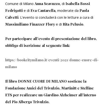
Comune di Milano
Anna Scavuzzo
, di
Isabella Bossi
Fedrigotti
e di
Eva Cantarella
, moderate da
Paola
Calvetti
. L’evento si concluderà con le letture a cura di
Massimiliano Finazzer Flory
e di
Rita Pelusio
.
Per partecipare all’evento di presentazione del libro,
obbligo di iscrizione al seguente link:
https://bookcitymilano.it/eventi/2021/donne-cuore-di-
milano
Il libro DONNE CUORE DI MILANO sostiene la
Fondazione Amici del Trivulzio, Martinitt e Stelline
ETS per realizzare un Giardino Alzheimer all’interno
del Pio Albergo Trivulzio.