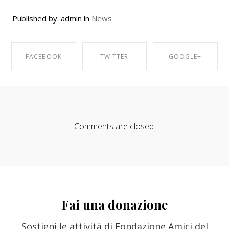
Published by: admin in
News
FACEBOOK
TWITTER
GOOGLE+
SHARE ON
SHARE ON
SHARE ON
FACEBOOK
TWITTER
GOOGLE+
Comments are closed.
Fai una donazione
Sostieni le attività di Fondazione Amici del