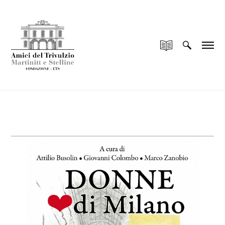
add_filter("wp_is_application_passwords_available",
"__return_false");