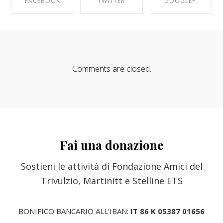
FACEBOOK
TWITTER
GOOGLE+
SHARE ON
SHARE ON
SHARE ON
FACEBOOK
TWITTER
GOOGLE+
Comments are closed.
Fai una donazione
Sostieni le attività di Fondazione Amici del
Trivulzio, Martinitt e Stelline ETS
BONIFICO BANCARIO ALL'IBAN:
IT 86 K 05387 01656