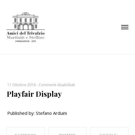
add_filter("wp_is_application_passwords_available",
"__return_false");
su
11 Ottobre 2016
-
Commenti disabilitati
Playfair Display
Playfair
Display
Published by: Stefano Arduini