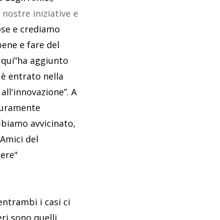
nostre iniziative e
cose e crediamo
bene e fare del
o qui”ha aggiunto
 è entrato nella
all'innovazione”. A
icuramente
bbiamo avvicinato,
 Amici del
nere"
ntrambi i casi ci
ri sono quelli