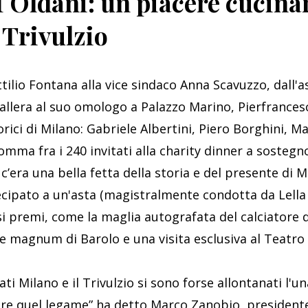
f Oldani: un piacere cucinar
chef
 Trivulzio
Oldani:
un
piacere
tilio Fontana alla vice sindaco Anna Scavuzzo, dall'
cucinare
per
Gallera al suo omologo a Palazzo Marino, Pierfrances
gli
orici di Milano: Gabriele Albertini, Piero Borghini, 
Amici
nsomma fra i 240 invitati alla charity dinner a sostegn
del
o
c’era una bella fetta della storia e del presente di Mi
Trivulzio
ipato a un'asta (magistralmente condotta da Lella 
rsi premi, come la maglia autografata del calciatore 
ie magnum di Barolo e una visita esclusiva al Teatro a
ti Milano e il Trivulzio si sono forse allontanati l'una
re quel legame” ha detto Marco Zanobio, presidente