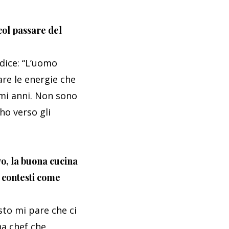
col passare del
dice: “L’uomo
re le energie che
imi anni. Non sono
ho verso gli
vo, la buona cucina
n contesti come
sto mi pare che ci
na chef che