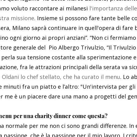
amo voluto raccontare ai milanesi
l'importanza delle 
ostra missione
. Insieme si possono fare tante belle 
era, Milano saprà continuare in quell'opera di fare 
cino ogni giorno ai propri anziani”. “Non ci fermiam
ttore generale del Pio Albergo Trivulzio, “Il Trivulzio
 perla sua tensione costante alla sperimentazione e 
zione, fra le attrazioni principali della serata va s
 Oldani lo chef stellato, che ha curato il menu
. Lo a
minuti fra un piatto e l’altro: "Un'intervista per gli
er me è un piacere dare una mano a progetti del ge
menu per una charity dinner come questa?
na normale per me non ci sono grandi differenze. In e
assione, che è la passione per il mio lavoro. I crite