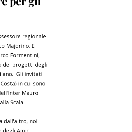
e per gli
assessore regionale
co Majorino. E
Marco Formentini,
o dei progetti degli
lano. Gli invitati
Costa) in cui sono
dell'Inter Mauro
lla Scala.
 dall'altro, noi
 degli Amici,