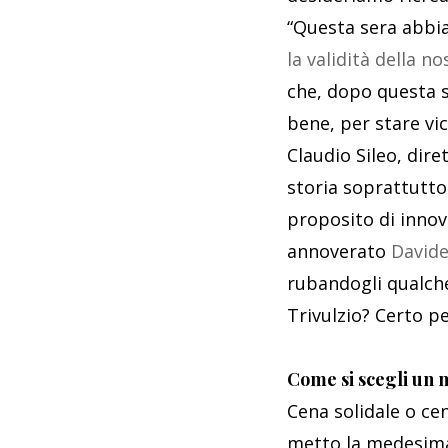
“Questa sera abbi
la validità della n
che, dopo questa s
bene, per stare vi
Claudio Sileo, dire
storia soprattutto
proposito di innova
annoverato
Davide
rubandogli qualche 
Trivulzio? Certo p
Come si scegli un 
Cena solidale o ce
metto la medesima p