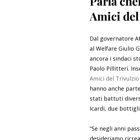
Parla che
Amici del
Dal governatore At
al Welfare Giulio 
ancora i sindaci st
Paolo Pillitteri. I
Amici del Trivulzi
hanno anche partec
stati battuti dive
Icardi, due bottigl
“Se negli anni passa
desideriamo ricrea