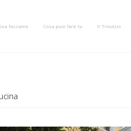
"__return_false");
osa facciamo
Cosa puoi fare tu
Il Trivulzio
cucina