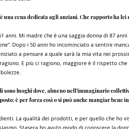
è una cena dedicata agli anziani. Che rapporto ha lei 
51 anni. Mi madre che è una saggia donna di 87 anni 
ne”. Dopo i 50 anni ho incominciato a sentire manca
iniziato a pensare a quale sarà la mia vita nei pross
agiono. E più ci ragiono, maggiore è il rispetto che 
ebolezze.
li sono luoghi dove, almeno nell’immaginario colletti
posto: è per forza così o si può anche mangiar bene i
enti. La qualità dei prodotti, e per quello che ho vi
usiasmo. Stasera ho avuto modo di conoscere la don