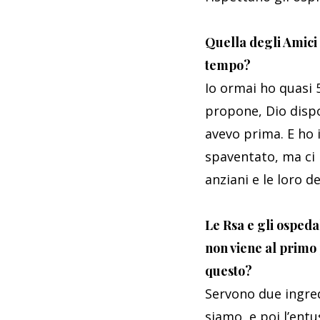
Quella degli Amici 
tempo?
Io ormai ho quasi 
propone, Dio dispo
avevo prima. E ho 
spaventato, ma ci r
anziani e le loro d
Le Rsa e gli ospeda
non viene al primo 
questo?
Servono due ingredi
siamo, e poi l’ent