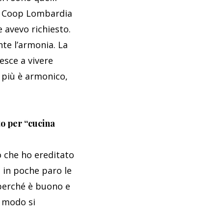
 da Coop Lombardia
 avevo richiesto.
te l’armonia. La
esce a vivere
u più è armonico,
to per “cucina
io che ho ereditato
o in poche paro le
 perché è buono e
o modo si