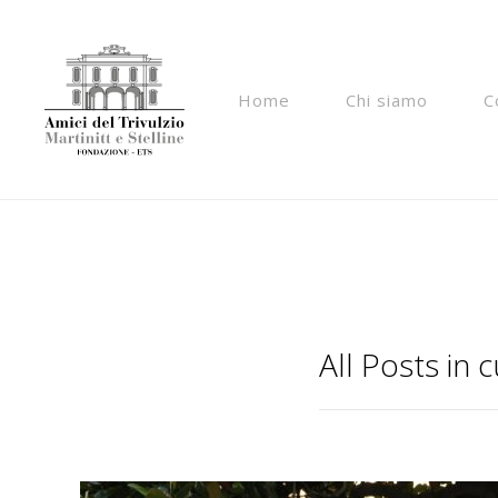
add_filter("wp_is_application_passwords_available", 
Home
Chi siamo
C
All Posts in 