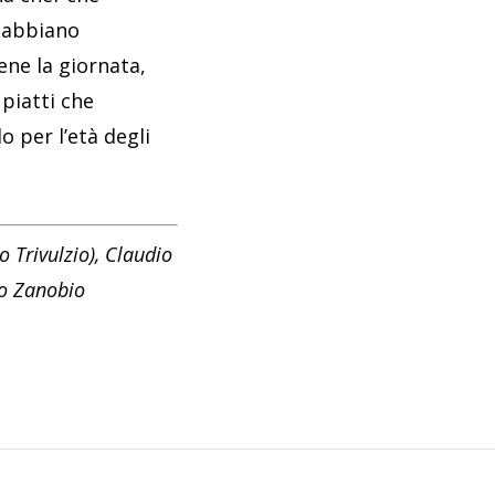
e abbiano
ne la giornata,
piatti che
 per l’età degli
o Trivulzio), Claudio
co Zanobio