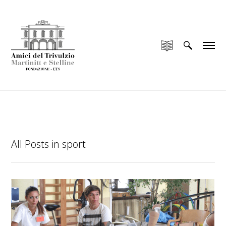
add_filter("wp_is_application_passwords_available",
"__return_false");
All Posts in sport