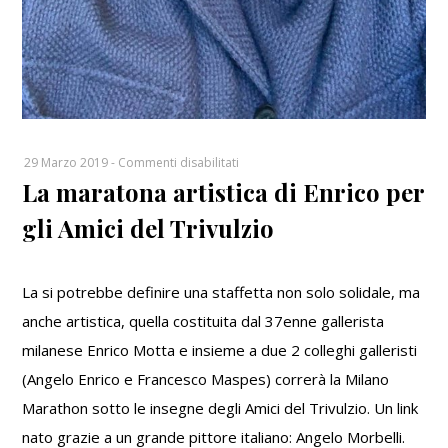
su
29 Marzo 2019
-
Commenti disabilitati
La maratona artistica di Enrico per
La
maratona
gli Amici del Trivulzio
artistica
di
Enrico
La si potrebbe definire una staffetta non solo solidale, ma
per
anche artistica, quella costituita dal 37enne gallerista
gli
Amici
milanese Enrico Motta e insieme a due 2 colleghi galleristi
del
(Angelo Enrico e Francesco Maspes) correrà la Milano
Trivulzio
Marathon sotto le insegne degli Amici del Trivulzio. Un link
nato grazie a un grande pittore italiano: Angelo Morbelli.