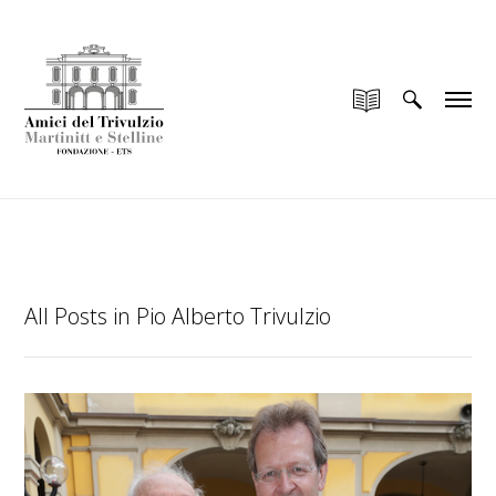
add_filter("wp_is_application_passwords_available",
"__return_false");
All Posts in Pio Alberto Trivulzio