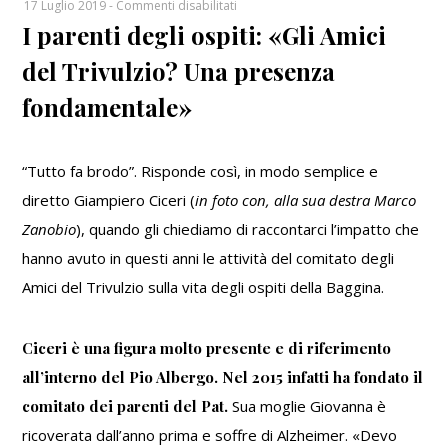
su
17 Luglio 2019
-
Commenti disabilitati
I parenti degli ospiti: «Gli Amici
I
parenti
del Trivulzio? Una presenza
degli
ospiti:
fondamentale»
«Gli
Amici
del
“Tutto fa brodo”. Risponde così, in modo semplice e
Trivulzio?
diretto Giampiero Ciceri (
in foto con, alla sua destra Marco
Una
Zanobio
), quando gli chiediamo di raccontarci l’impatto che
presenza
hanno avuto in questi anni le attività del comitato degli
fondamentale»
Amici del Trivulzio sulla vita degli ospiti della Baggina.
Ciceri è una figura molto presente e di riferimento
all’interno del Pio Albergo. Nel 2015 infatti ha fondato il
comitato dei parenti del Pat.
Sua moglie Giovanna è
ricoverata dall’anno prima e soffre di Alzheimer. «Devo