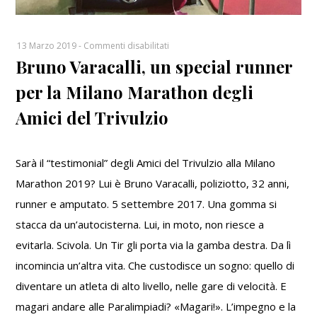
su
13 Marzo 2019
-
Commenti disabilitati
Bruno Varacalli, un special runner
Bruno
Varacalli,
per la Milano Marathon degli
un
special
Amici del Trivulzio
runner
per
la
Sarà il “testimonial” degli Amici del Trivulzio alla Milano
Milano
Marathon 2019? Lui è Bruno Varacalli, poliziotto, 32 anni,
Marathon
runner e amputato. 5 settembre 2017. Una gomma si
degli
stacca da un’autocisterna. Lui, in moto, non riesce a
Amici
del
evitarla. Scivola. Un Tir gli porta via la gamba destra. Da lì
Trivulzio
incomincia un’altra vita. Che custodisce un sogno: quello di
diventare un atleta di alto livello, nelle gare di velocità. E
magari andare alle Paralimpiadi? «Magari!». L’impegno e la