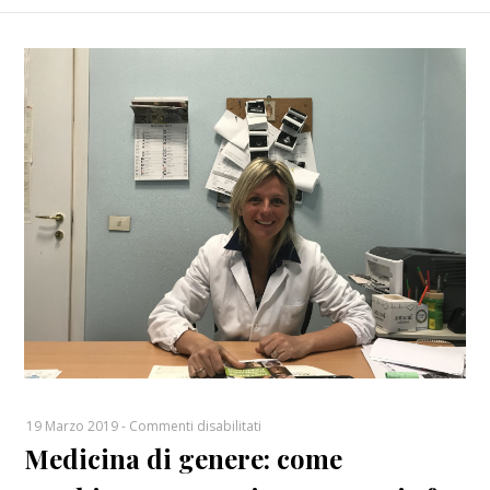
su
19 Marzo 2019
-
Commenti disabilitati
Medicina di genere: come
Medicina
di