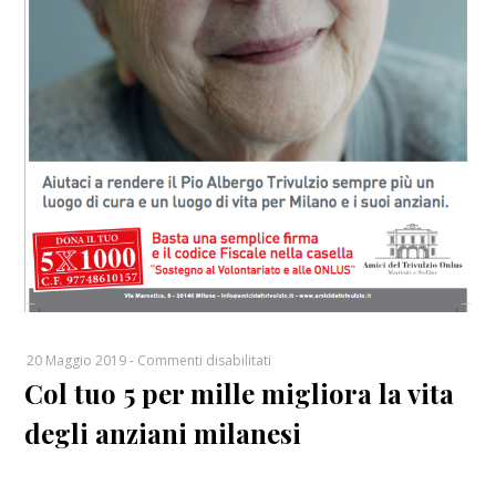
su
20 Maggio 2019
-
Commenti disabilitati
Col tuo 5 per mille migliora la vita
Col
tuo
degli anziani milanesi
5
per
mille