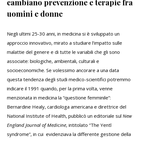
cambiano prevenzione e terapie fra
genere:
come
uomini e donne
cambiano
prevenzione
e
Negli ultimi 25-30 anni, in medicina si è sviluppato un
terapie
approccio innovativo, mirato a studiare l’impatto sulle
fra
malattie del genere e di tutte le variabili che gli sono
uomini
associate: biologiche, ambientali, culturali e
e
donne
socioeconomiche. Se volessimo ancorare a una data
questa tendenza degli studi medico-scientifici potremmo
indicare il 1991 quando, per la prima volta, venne
menzionata in medicina la “questione femminile”:
Bernardine Healy, cardiologa americana e direttrice del
National Institute of Health, pubblicò un editoriale sul
New
England Journal of Medicine
, intitolato “The Yentl
syndrome”, in cui evidenziava la differente gestione della