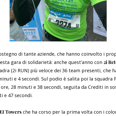
 sostegno di tante aziende, che hanno coinvolto i pro
uesta gara di solidarietà: anche quest’anno con
2i Re
adra (2i RUN) più veloce dei 36 team presenti, che ha
minuti e 4 secondi. Sul podio è salita poi la squadra
3 ore, 28 minuti e 38 secondi, seguita da Crediti in s
i e 47 secondi.
EI Towers
che ha corso per la prima volta con i color