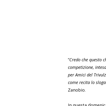
“
Credo che questo ch
competizione, intes
per Amici del Trivulz
come recita lo sloga
Zanobio.
In questa domenica 